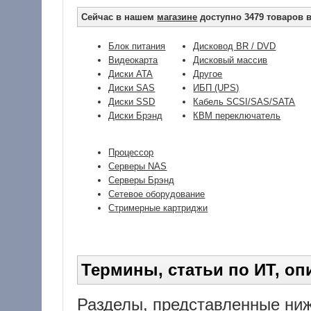
Сейчас в нашем
магазине
доступно 3479 товаров в
Блок питания
Дисковод BR / DVD
Видеокарта
Дисковый массив
Диски ATA
Другое
Диски SAS
ИБП (UPS)
Диски SSD
Кабель SCSI/SAS/SATA
Диски Брэнд
КВМ переключатель
Процессор
Серверы NAS
Серверы Брэнд
Сетевое оборудование
Стримерные картриджи
Термины, статьи по ИТ, опи
Разделы, представленные ниж