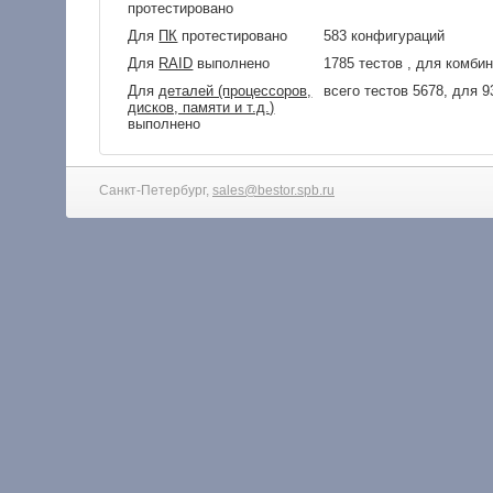
протестировано
Для
ПК
протестировано
583 конфигураций
Для
RAID
выполнено
1785 тестов , для комби
Для
деталей (процессоров,
всего тестов 5678, для 
дисков, памяти и т.д.)
выполнено
Санкт-Петербург,
sales@bestor.spb.ru