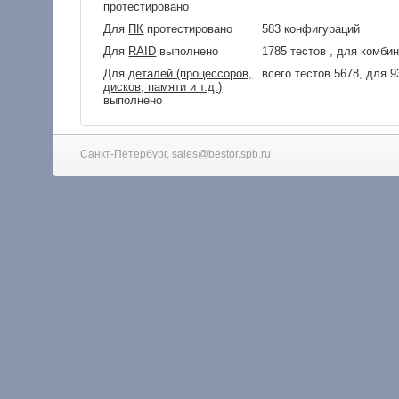
протестировано
Для
ПК
протестировано
583 конфигураций
Для
RAID
выполнено
1785 тестов , для комби
Для
деталей (процессоров,
всего тестов 5678, для 
дисков, памяти и т.д.)
выполнено
Санкт-Петербург,
sales@bestor.spb.ru