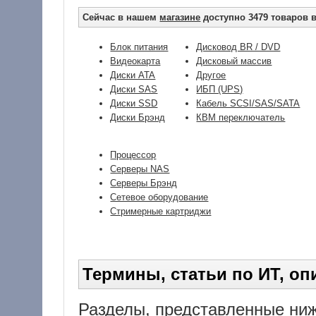
Сейчас в нашем
магазине
доступно 3479 товаров в
Блок питания
Дисковод BR / DVD
Видеокарта
Дисковый массив
Диски ATA
Другое
Диски SAS
ИБП (UPS)
Диски SSD
Кабель SCSI/SAS/SATA
Диски Брэнд
КВМ переключатель
Процессор
Серверы NAS
Серверы Брэнд
Сетевое оборудование
Стримерные картриджи
Термины, статьи по ИТ, опи
Разделы, представленные ниж