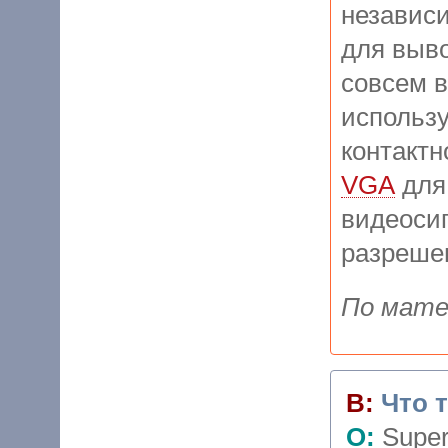
независи
для выво
совсем в
использу
контактн
VGA
для
видеоси
разреше
По матер
В:
Что 
О:
Super