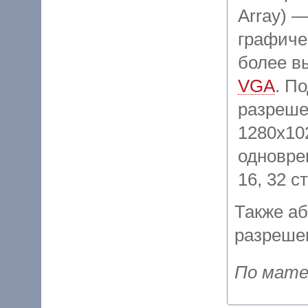
Array) 
графиче
более в
VGA
. П
разреше
1280x102
одновре
16, 32 с
Также а
разрешен
По матер