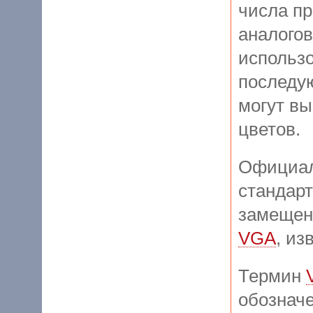
числа пр
аналого
использ
последу
могут в
цветов.
Официал
стандар
замещен
VGA
, из
Термин
обознач