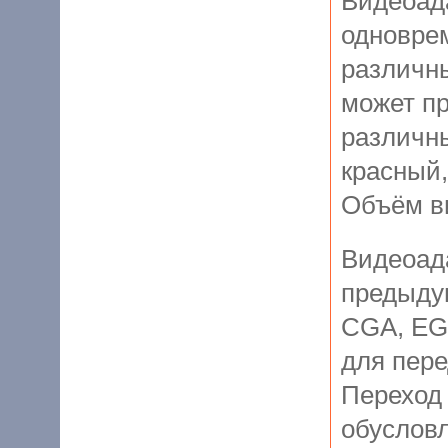
Видеоад
одноврем
различны
может пр
различны
красный,
Объём в
Видеоад
предыду
CGA, EGA
для пер
Переход 
обуслов