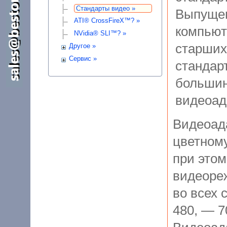
Стандарты видео »
Выпуще
ATI® CrossFireX™? »
компьют
NVidia® SLI™? »
старших
Другое »
Сервис »
стандар
большин
видеоад
Видеоад
цветному
при этом
видеоре
во всех 
480, — 7