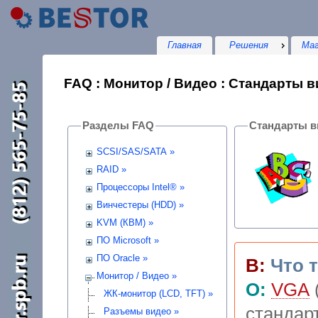
Главная
Решения
Маг
FAQ : Монитор / Видео : Стандарты в
Разделы FAQ
Стандарты в
SCSI/SAS/SATA »
RAID »
Процессоры Intel® »
Винчестеры (HDD) »
KVM (КВМ) »
ПО Microsoft »
ПО Oracle »
В:
Что 
Монитор / Видео »
О:
VGA
ЖК-монитор (LCD, TFT) »
стандар
Разъемы видео »