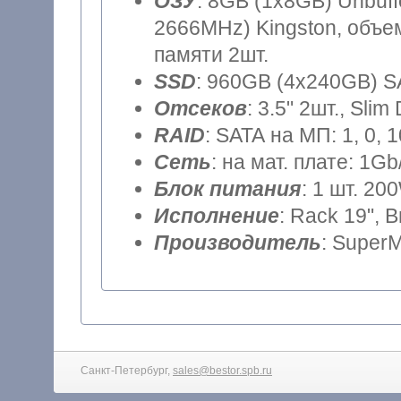
ОЗУ
: 8GB (1x8GB) Unbu
2666MHz) Kingston, объем
памяти 2шт.
SSD
: 960GB (4x240GB) SA
Отсеков
: 3.5" 2шт., Sli
RAID
: SATA на МП: 1, 0, 
Сеть
: на мат. плате: 1Gb
Блок питания
: 1 шт. 20
Исполнение
: Rack 19", 
Производитель
: SuperM
Санкт-Петербург,
sales@bestor.spb.ru