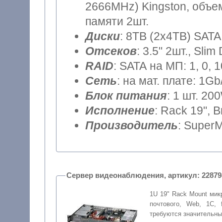
2666MHz) Kingston, объем
памяти 2шт.
Диски
: 8TB (2x4TB) SATA
Отсеков
: 3.5" 2шт., Sli
RAID
: SATA на МП: 1, 0, 
Сеть
: на мат. плате: 1Gb
Блок питания
: 1 шт. 20
Исполнение
: Rack 19", 
Производитель
: SuperM
Сервер видеонаблюдения, артикул: 
1U 19" Rack Mount мик
почтового, Web, 1С, 
требуются значительн