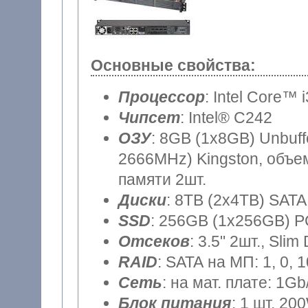
Основные свойства:
Процессор
: Intel Core™ 
Чипсет
: Intel® C242
ОЗУ
: 8GB (1x8GB) Unbu
2666MHz) Kingston, объем
памяти 2шт.
Диски
: 8TB (2x4TB) SATA
SSD
: 256GB (1x256GB) P
Отсеков
: 3.5" 2шт., Sli
RAID
: SATA на МП: 1, 0, 
Сеть
: на мат. плате: 1Gb
Блок питания
: 1 шт. 20