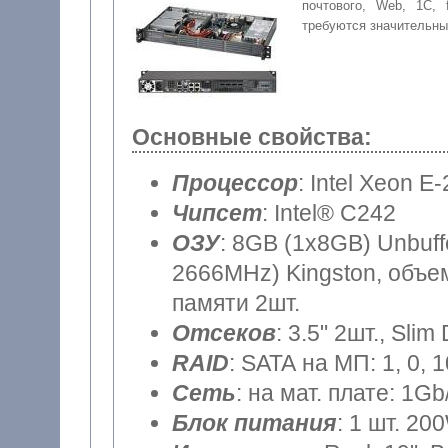
почтового, Web, 1С, 
требуются значительн
Основные свойства:
Процессор
: Intel Xeon E
Чипсет
: Intel® C242
ОЗУ
: 8GB (1x8GB) Unbu
2666MHz) Kingston, объем
памяти 2шт.
Отсеков
: 3.5" 2шт., Sli
RAID
: SATA на МП: 1, 0, 
Сеть
: на мат. плате: 1Gb
Блок питания
: 1 шт. 20