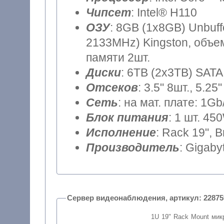
Чипсет
: Intel® H110
ОЗУ
: 8GB (1x8GB) Unbuf
2133MHz) Kingston, объем
памяти 2шт.
Диски
: 6TB (2x3TB) SATA
Отсеков
: 3.5" 8шт., 5.25"
Сеть
: на мат. плате: 1Gb
Блок питания
: 1 шт. 45
Исполнение
: Rack 19", 
Производитель
: Gigaby
Сервер видеонаблюдения, артикул: 
1U 19" Rack Mount мик