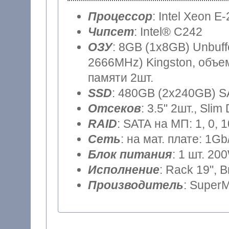
Процессор
: Intel Xeon E
Чипсет
: Intel® C242
ОЗУ
: 8GB (1x8GB) Unbu
2666MHz) Kingston, объем
памяти 2шт.
SSD
: 480GB (2x240GB) SA
Отсеков
: 3.5" 2шт., Sli
RAID
: SATA на МП: 1, 0, 
Сеть
: на мат. плате: 1Gb
Блок питания
: 1 шт. 20
Исполнение
: Rack 19", 
Производитель
: SuperM