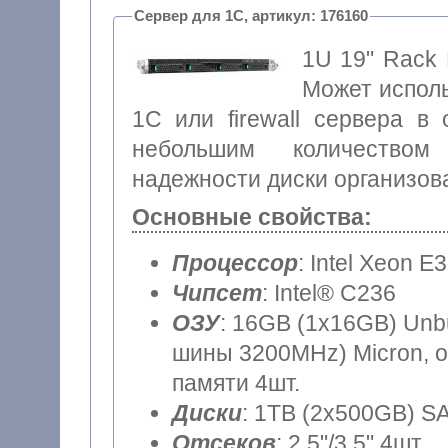
Сервер для 1С, артикул: 176160
1U 19" Rack 
Может исполь
1С или firewall сервера в 
небольшим количеством
надежности диски организова
Основные свойства:
Процессор
: Intel Xeon E
Чипсет
: Intel® C236
ОЗУ
: 16GB (1x16GB) Unb
шины 3200MHz) Micron, о
памяти 4шт.
Диски
: 1TB (2x500GB) SA
Отсеков
: 2.5"/3.5" 4шт.