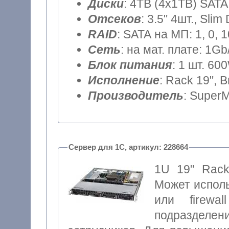
Диски
: 4TB (4x1TB) SATA
Отсеков
: 3.5" 4шт., Sli
RAID
: SATA на МП: 1, 0, 
Сеть
: на мат. плате: 1Gb
Блок питания
: 1 шт. 60
Исполнение
: Rack 19", 
Производитель
: SuperM
Сервер для 1С, артикул: 228664
1U 19" Rack
Может исполь
или firewa
подразделе