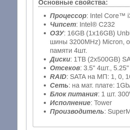
Основные свойства:
Процессор
: Intel Core™ 
Чипсет
: Intel® C232
ОЗУ
: 16GB (1x16GB) Unb
шины 3200MHz) Micron, о
памяти 4шт.
Диски
: 1TB (2x500GB) SA
Отсеков
: 3.5" 4шт., 5.25"
RAID
: SATA на МП: 1, 0, 
Сеть
: на мат. плате: 1Gb
Блок питания
: 1 шт. 30
Исполнение
: Tower
Производитель
: SuperM