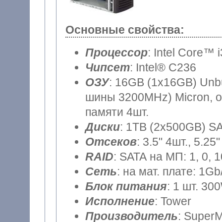
Основные свойства:
Процессор
: Intel Core™ 
Чипсет
: Intel® C236
ОЗУ
: 16GB (1x16GB) Unb
шины 3200MHz) Micron, о
памяти 4шт.
Диски
: 1TB (2x500GB) SA
Отсеков
: 3.5" 4шт., 5.25"
RAID
: SATA на МП: 1, 0, 
Сеть
: на мат. плате: 1Gb
Блок питания
: 1 шт. 30
Исполнение
: Tower
Производитель
: SuperM