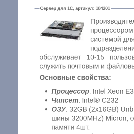
Сервер для 1С, артикул: 184201
Производи
процессором 
системой дл
подраздел
обслуживает 10-15 пользо
служить почтовым и файлов
Основные свойства:
Процессор
: Intel Xeon E
Чипсет
: Intel® C232
ОЗУ
: 32GB (2x16GB) Unb
шины 3200MHz) Micron, о
памяти 4шт.