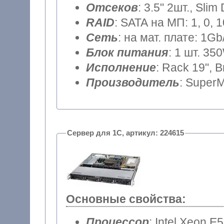
Отсеков
: 3.5" 2шт., Sli
RAID
: SATA на МП: 1, 0, 
Сеть
: на мат. плате: 1Gb
Блок питания
: 1 шт. 35
Исполнение
: Rack 19", 
Производитель
: SuperM
Сервер для 1С, артикул: 224615
Основные свойства:
Процессор
: Intel Xeon E