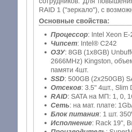
сотрудников. Для повышени
RAID 1 ("зеркало"), с возмо
Основные свойства:
Процессор
: Intel Xeon E
Чипсет
: Intel® C242
ОЗУ
: 8GB (1x8GB) Unbu
2666MHz) Kingston, объем
памяти 4шт.
SSD
: 500GB (2x250GB) S
Отсеков
: 3.5" 4шт., Sli
RAID
: SATA на МП: 1, 0, 
Сеть
: на мат. плате: 1Gb
Блок питания
: 1 шт. 35
Исполнение
: Rack 19", 
Производитель
: SuperM