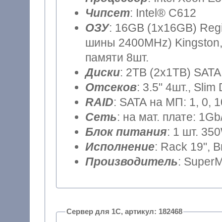
Чипсет
: Intel® C612
ОЗУ
: 16GB (1x16GB) Reg
шины 2400MHz) Kingston,
памяти 8шт.
Диски
: 2TB (2x1TB) SATA
Отсеков
: 3.5" 4шт., Sli
RAID
: SATA на МП: 1, 0, 
Сеть
: на мат. плате: 1Gb
Блок питания
: 1 шт. 35
Исполнение
: Rack 19", 
Производитель
: SuperM
Сервер для 1С, артикул: 182468