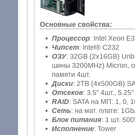
Основные свойства:
Процессор
: Intel Xeon E
Чипсет
: Intel® C232
ОЗУ
: 32GB (2x16GB) Unb
шины 3200MHz) Micron, о
памяти 4шт.
Диски
: 2TB (4x500GB) SA
Отсеков
: 3.5" 4шт., 5.25"
RAID
: SATA на МП: 1, 0, 
Сеть
: на мат. плате: 1Gb
Блок питания
: 1 шт. 50
Исполнение
: Tower