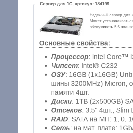
Сервер для 1С, артикул: 184199
Надежный сервер для 
Может устанавливаться
обслуживать 5-6 польз
Основные свойства:
Процессор
: Intel Core™ 
Чипсет
: Intel® C232
ОЗУ
: 16GB (1x16GB) Unb
шины 3200MHz) Micron, о
памяти 4шт.
Диски
: 1TB (2x500GB) SA
Отсеков
: 3.5" 4шт., Sli
RAID
: SATA на МП: 1, 0, 
Сеть
: на мат. плате: 1Gb