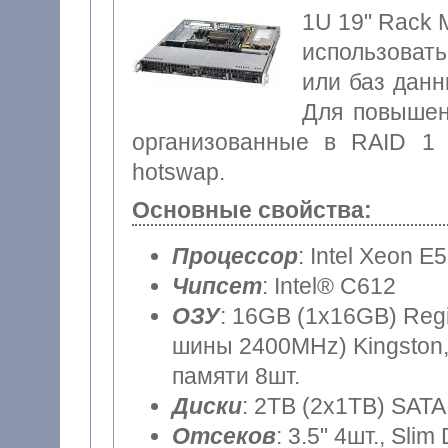
1U 19" Rack 
использоват
или баз данн
Для повышен
организованные в RAID 1 
hotswap.
Основные свойства:
Процессор
: Intel Xeon E
Чипсет
: Intel® C612
ОЗУ
: 16GB (1x16GB) Reg
шины 2400MHz) Kingston,
памяти 8шт.
Диски
: 2TB (2x1TB) SATA
Отсеков
: 3.5" 4шт., Sli