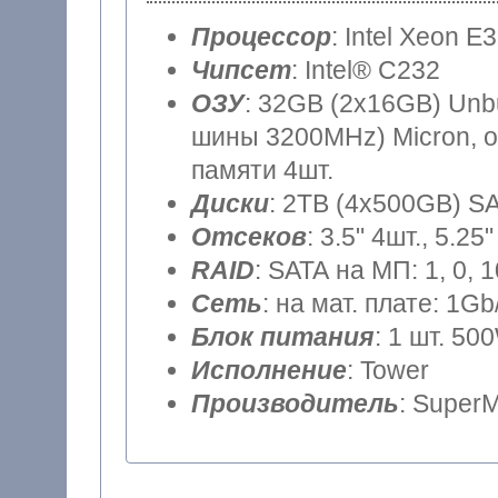
Процессор
: Intel Xeon E
Чипсет
: Intel® C232
ОЗУ
: 32GB (2x16GB) Unb
шины 3200MHz) Micron, о
памяти 4шт.
Диски
: 2TB (4x500GB) SA
Отсеков
: 3.5" 4шт., 5.25"
RAID
: SATA на МП: 1, 0, 
Сеть
: на мат. плате: 1Gb
Блок питания
: 1 шт. 50
Исполнение
: Tower
Производитель
: SuperM