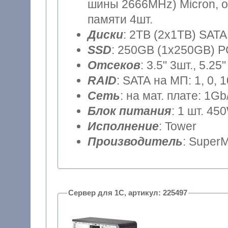
шины 2666MHz) Micron, о
памяти 4шт.
Диски
: 2TB (2x1TB) SATA
SSD
: 250GB (1x250GB) 
Отсеков
: 3.5" 3шт., 5.25"
RAID
: SATA на МП: 1, 0, 
Сеть
: на мат. плате: 1Gb
Блок питания
: 1 шт. 45
Исполнение
: Tower
Производитель
: SuperM
Сервер для 1С, артикул: 225497