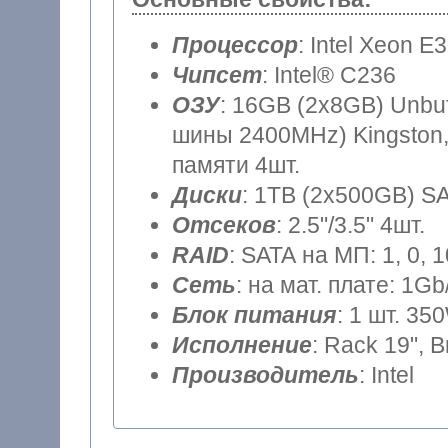
Процессор
: Intel Xeon E
Чипсет
: Intel® C236
ОЗУ
: 16GB (2x8GB) Unbu
шины 2400MHz) Kingston,
памяти 4шт.
Диски
: 1TB (2x500GB) SA
Отсеков
: 2.5"/3.5" 4шт.
RAID
: SATA на МП: 1, 0, 
Сеть
: на мат. плате: 1Gb
Блок питания
: 1 шт. 35
Исполнение
: Rack 19", 
Производитель
: Intel