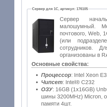
Сервер для 1С, артикул: 176105
Сервер начал
малошумный. Мо
почтового, Web, 1
(или подраздел
сотрудников. Д
организованы в RA
Основные свойства:
Процессор
: Intel Xeon E
Чипсет
: Intel® C232
ОЗУ
: 16GB (1x16GB) Unb
шины 3200MHz) Micron, о
памяти 4шт.