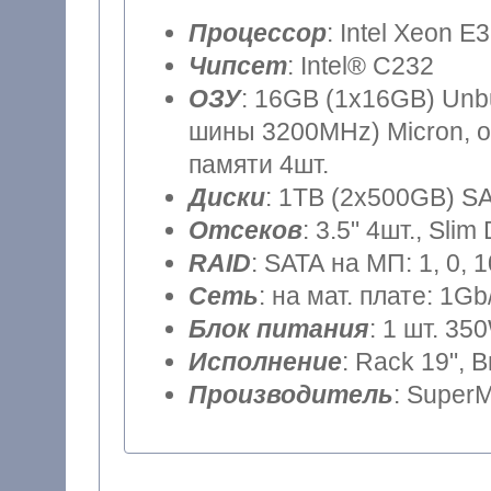
Процессор
: Intel Xeon E
Чипсет
: Intel® C232
ОЗУ
: 16GB (1x16GB) Unb
шины 3200MHz) Micron, о
памяти 4шт.
Диски
: 1TB (2x500GB) SA
Отсеков
: 3.5" 4шт., Sli
RAID
: SATA на МП: 1, 0, 
Сеть
: на мат. плате: 1Gb
Блок питания
: 1 шт. 35
Исполнение
: Rack 19", 
Производитель
: SuperM