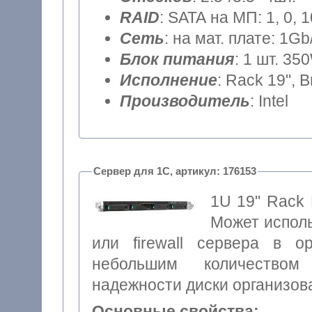
RAID
: SATA на МП: 1, 0, 
Сеть
: на мат. плате: 1Gb
Блок питания
: 1 шт. 35
Исполнение
: Rack 19", 
Производитель
: Intel
Сервер для 1С, артикул: 176153
1U 19" Rack 
Может исполь
или firewall сервера в о
небольшим количеством
надежности диски организова
Основные свойства: