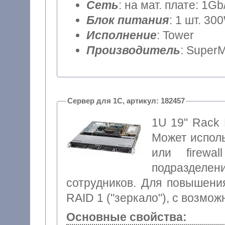
Сеть
: на мат. плате: 1Gb
Блок питания
: 1 шт. 30
Исполнение
: Tower
Производитель
: SuperM
Сервер для 1С, артикул: 182457
1U 19" Rack 
Может исполь
или firewa
подразделе
сотрудников. Для повышени
RAID 1 ("зеркало"), с возмо
Основные свойства: