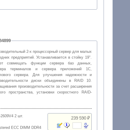
 для 1С, артикул: 184899
зводительный 2-x процессорный сервер для малых
едних предприятий. Устанавливается в стойку 19".
ет совмещать функции сервера баз данных,
вера терминалов и сервера приложений 1C,
лового сервера. Для улучшения надежности и
изводительности диски объединены в RAID 10.
ащивания производительности за счет расширения
ого пространства, установки скоростного RAID-
5-2609V4 2 шт.
239 590 ₽
istered ECC DIMM DDR4