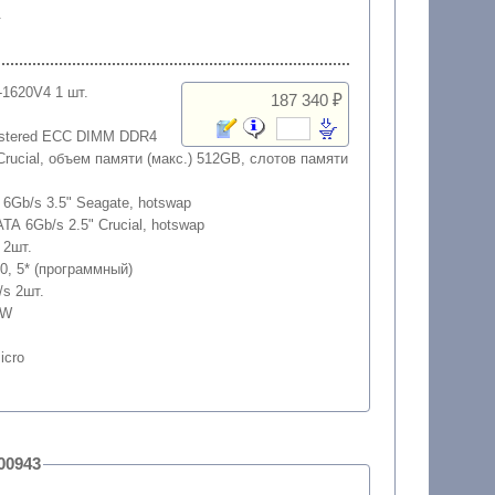
.
5-1620V4 1 шт.
187 340 ₽
istered ECC DIMM DDR4
rucial, объем памяти (макс.) 512GB, слотов памяти
 6Gb/s 3.5" Seagate, hotswap
TA 6Gb/s 2.5" Crucial, hotswap
" 2шт.
10, 5* (программный)
/s 2шт.
0W
icro
 для 1С, артикул: 200943