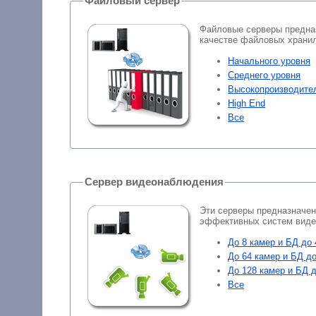
Файловый сервер
Файловые серверы предна
качестве файловых храни
Начального уровня
Среднего уровня
Высокопроизводите
High End
Все
Сервер видеонаблюдения
Эти серверы предназначе
эффективных систем вид
До 8 камер и БД до 
До 64 камер и БД до
До 128 камер и БД д
Все