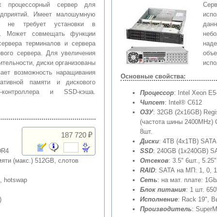
-x процессорный сервер для
Серв
дприятий. Имеет малошумную
испо
я, не требует установки в
дан
е. Может совмещать функции
небо
сервера терминалов и сервера
над
вого сервера. Для увеличения
объе
ительности, диски организованы
испо
вает возможность наращивания
Основные свойства:
ративной памяти и дискового
D-контроллера и SSD-кэша.
Процессор
: Intel Xeon E
Чипсет
: Intel® C612
ОЗУ
: 32GB (2x16GB) Reg
(частота шины 2400MHz) C
8шт.
187 720 ₽
Диски
: 4TB (4x1TB) SATA
DR4
SSD
: 240GB (1x240GB) SA
яти (макс.) 512GB, слотов
Отсеков
: 3.5" 6шт., 5.2
RAID
: SATA на МП: 1, 0, 
, hotswap
Сеть
: на мат. плате: 1Gb
Блок питания
: 1 шт. 65
)
Исполнение
: Rack 19", 
Производитель
: SuperM