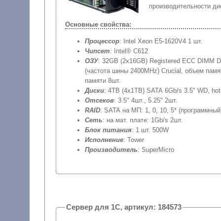
производительности ди
Основные свойства:
Процессор
: Intel Xeon E5-1620V4 1 шт.
Чипсет
: Intel® C612
ОЗУ
: 32GB (2x16GB) Registered ECC DIMM 
(частота шины 2400MHz) Crucial, объем памя
памяти 8шт.
Диски
: 4TB (4x1TB) SATA 6Gb/s 3.5" WD, ho
Отсеков
: 3.5" 4шт., 5.25" 2шт.
RAID
: SATA на МП: 1, 0, 10, 5* (программный
Сеть
: на мат. плате: 1Gb/s 2шт.
Блок питания
: 1 шт. 500W
Исполнение
: Tower
Производитель
: SuperMicro
Сервер для 1С, артикул: 184573