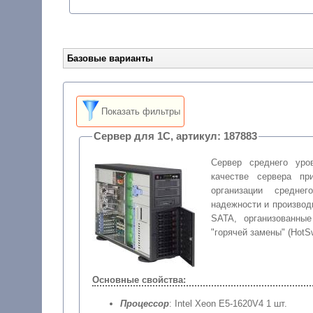
Базовые варианты
Показать фильтры
Сервер для 1С, артикул: 187883
Сервер среднего уро
качестве сервера п
организации средне
надежности и производ
SATA, организованны
"горячей замены" (HotS
Основные свойства:
Процессор
: Intel Xeon E5-1620V4 1 шт.