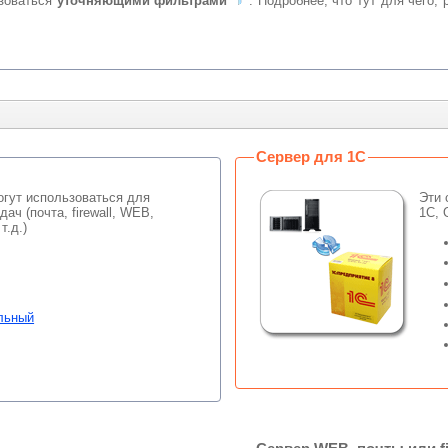
ользоваться
уточняющими фильтрами
Сервер для 1С
гут использоваться для
Эти 
ач (почта, firewall, WEB,
1С, 
т.д.)
льный