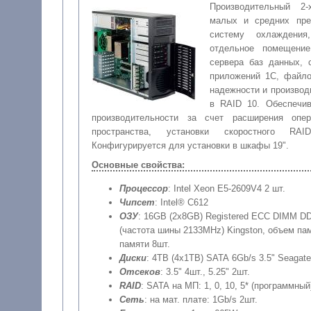
Производительный 2
малых и средних пре
систему охлаждени
отдельное помещени
сервера баз данных, 
приложений 1C, файло
надежности и производ
в RAID 10. Обеспечи
производительности за счет расширения опе
пространства, установки скоростного RAI
Конфигурируется для установки в шкафы 19".
Основные свойства:
Процессор
: Intel Xeon E5-2609V4 2 шт.
Чипсет
: Intel® C612
ОЗУ
: 16GB (2x8GB) Registered ECC DIMM D
(частота шины 2133MHz) Kingston, объем пам
памяти 8шт.
Диски
: 4TB (4x1TB) SATA 6Gb/s 3.5" Seagate
Отсеков
: 3.5" 4шт., 5.25" 2шт.
RAID
: SATA на МП: 1, 0, 10, 5* (программный
Сеть
: на мат. плате: 1Gb/s 2шт.