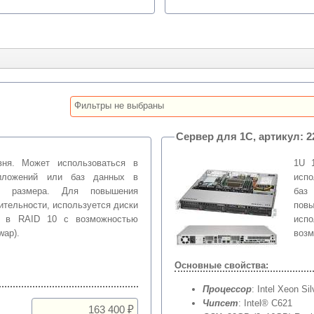
Фильтры не выбраны
Сервер
вня. Может использоваться в
1U 
риложений или баз данных в
испо
го размера. Для повышения
баз
ительности, используется диски
пов
е в RAID 10 с возможностью
исп
wap).
возм
Основные свойства:
Процессор
: Intel Xeon Si
Чипсет
: Intel® C621
163 400 ₽