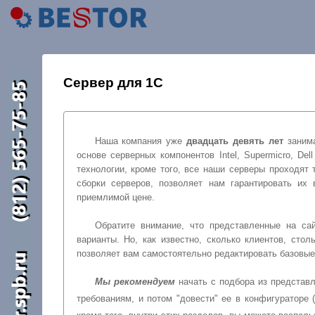
Сервер для 1С
Наша компания уже
двадцать девять лет
заним
основе серверных компонентов Intel, Supermicro, Dell и
технологии, кроме того, все наши серверы проходят тщательное предварительное тестирование. Все выше сказанное, плюс многолетний опыт
сборки серверов, позволяет нам гарантировать их высокое качество, эффективность, надежность, п
приемлимой цене.
Обратите внимание, что представленные на сайте серверы являются базовыми, т.е. мы постарались пре
Мы рекомендуем
начать с подбора из представленных базовых конфиг
требованиям, и потом "довести" ее в конф