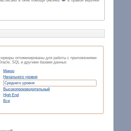
. Подробнее, что тут для чего, расписано в окне помощи (иконка
в правой верхней
серверы оптимизированы для работы с приложениями
Oracle, SQL и другими базами данных
Микро
Начального уровня
Среднего уровня
Высокопроизводительный
High End
Все