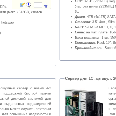
ОЗУ
: 32GB (2x16GB) Reg
(частота шины 2933MHz) M
DDR4
6шт.
яти (макс.) 512GB, слотов
Диски
: 4TB (4x1TB) SATA 
Отсеков
: 3.5" 4шт., Sli
, hotswap
RAID
: SATA на МП: 1, 0, 
Сеть
: на мат. плате: 1Gb
)
Блок питания
: 1 шт. 35
Исполнение
: Rack 19", 
Производитель
: SuperM
Сервер
лошумный сервер с новым 4-х
Сер
, поддержкой быстрой памяти
кач
ежной дисковой системой для
орг
и выделенных подразделений
коли
тельно может служить почтовым
и п
. Для повышения надежности и
RAID