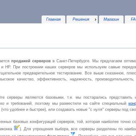
Главная
Решения
Магазин
FA
ается
продажей серверов
в Санкт-Петербурге. Мы предлагаем оптимальные решения на
 HP. При построении наших серверов мы используем самые передовые и пров
роизводительность, совместимость по
дставить наиболее типичные
варианты. Но, как известно, сколько клиентов, столько и требований, поэтому мы разместили на сайте специальный
кон
позволяет вам самостоятельно редактировать базовые (что удо
ураций серверов, той, которая наиболее точно соответствует вашим
игураторе (иконка
). Для упрощения выбора, все серверы раз