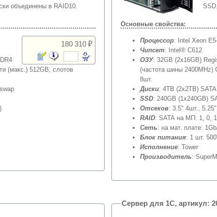
ски объединены в RAID10.
SSD
Основные свойства:
Процессор
: Intel Xeon E
180 310 ₽
Чипсет
: Intel® C612
DDR4
ОЗУ
: 32GB (2x16GB) Reg
ти (макс.) 512GB, слотов
(частота шины 2400MHz) C
8шт.
tswap
Диски
: 4TB (2x2TB) SATA
SSD
: 240GB (1x240GB) SA
)
Отсеков
: 3.5" 4шт., 5.25
RAID
: SATA на МП: 1, 0, 
Сеть
: на мат. плате: 1Gb
Блок питания
: 1 шт. 50
Исполнение
: Tower
Производитель
: SuperM
Сервер