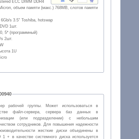
istered ECC DIMM DDR4
icron, объем памяти (макс.) 768MB, слотов памяти
6Gb/s 3.5" Toshiba, hotswap
m DVD 1шт.
10, 5* (программный)
/s 2шт.
0W
Высота 1U
icro
 для 1С, артикул: 200940
вер рабочей группы. Может использоваться в
естве файл-сервера, сервера баз данных в
анизации (или подразделении) с небольшим
чеством сотрудников. Для повышения надежности
роизводительности жесткие диски объединены в
 1 + в качестве системного диска используется