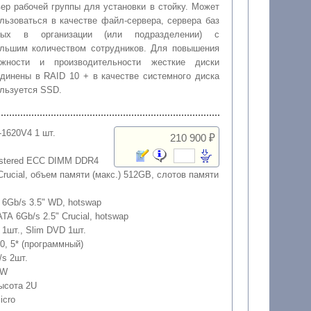
ер рабочей группы для установки в стойку. Может
льзоваться в качестве файл-сервера, сервера баз
ных в организации (или подразделении) с
льшим количеством сотрудников. Для повышения
ежности и производительности жесткие диски
динены в RAID 10 + в качестве системного диска
льзуется SSD.
5-1620V4 1 шт.
210 900 ₽
istered ECC DIMM DDR4
rucial, объем памяти (макс.) 512GB, слотов памяти
 6Gb/s 3.5" WD, hotswap
TA 6Gb/s 2.5" Crucial, hotswap
5" 1шт., Slim DVD 1шт.
10, 5* (программный)
/s 2шт.
0W
Высота 2U
icro