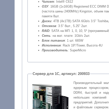
Чипсет
: Intel® C612
ОЗУ
: 16GB (1x16GB) Registered ECC DIMM 
(частота шины 2400MHz) Kingston, объем пам
памяти 8шт.
Диски
: 4TB (4x1TB) SATA 6Gb/s 3.5" Toshiba
Отсеков
: 3.5" 8шт., 5.25" 2шт.
RAID
: SATA на МП: 1, 0, 10, 5* (программный
Сеть
: на мат. плате: 1Gb/s 2шт.
Блок питания
: 1 шт. 665W
Исполнение
: Rack 19"/Tower, Высота 4U
Производитель
: SuperMicro
Сервер для 1С, артикул: 200933
Производительный ма
ядерным процессором
DDR4, быстрой и над
небольших компаний 
предприятий. Дополни
и файловым сервером