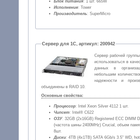
Блок питания
: 1 шт. 665W
Исполнение
: Tower
Производитель
: SuperMicro
Сервер для 1С, артикул: 200942
Сервер рабочей группы
использоваться в каче
данных в организа
небольшим количество
надежности и произв
объединены в RAID 10.
Основные свойства:
Процессор
: Intel Xeon Silver 4112 1 шт.
Чипсет
: Intel® C622
ОЗУ
: 32GB (2x16GB) Registered ECC DIMM 
(частота шины 2400MHz) Crucial, объем памя
8шт.
Диски
: 4TB (4x1TB) SATA 6Gb/s 3.5" WD, ho