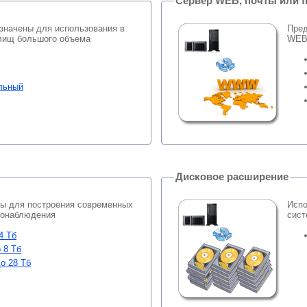
Сервер WEB, почты или fi
значены для использования в
Пред
лищ большого объема
WEB 
льный
Дисковое расширение
ны для построения современных
Испо
еонаблюдения
сист
4 Тб
 8 Тб
о 28 Тб