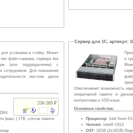
Сервер
 для установки в стойку. Может
Прои
стве файл-сервера, сервера баз
и ср
ции (или подразделении) с
Мож
м сотрудников. Для повышения
сер
одительности жесткие диски
фай
про
Обеспечивает возможность нар
оперативной памяти и дисков
контроллера и SSD-кэша.
236 265 ₽
Основные свойства:
DDR4
ти (макс.) 1TB, слотов памяти
Процессор
: Intel Xeon E
Чипсет
: Intel® C612
tswap
ОЗУ
: 32GB (2x16GB) Reg