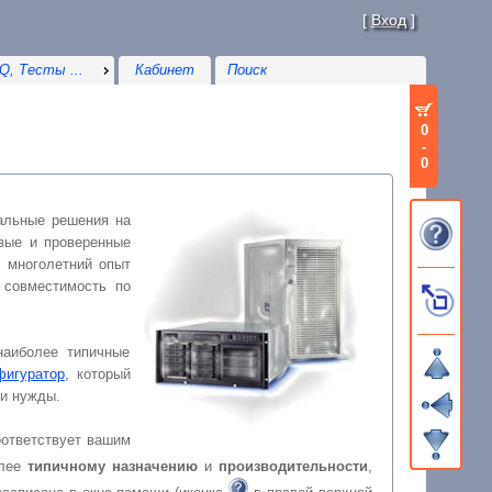
[
Вход
]
Q, Тесты ...
Кабинет
0
-
0
еренные
фигуратор
, который
бнее и быстрее), или создавать новые "с нуля" серверы под свои нужды.
делены по наиболее
типичному назначению
и
производительности
,