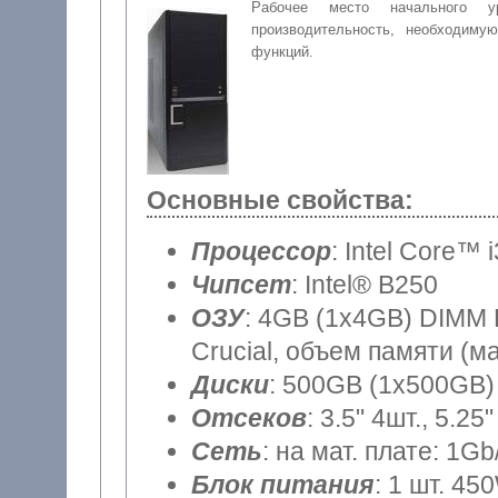
Рабочее место начального у
производительность, необходиму
функций.
Основные свойства:
Процессор
: Intel Core™ 
Чипсет
: Intel® B250
ОЗУ
: 4GB (1x4GB) DIMM DDR4 (частота шины 2400MHz)
Crucial, объем памяти (м
Диски
: 500GB (1x500GB) 
Отсеков
: 3.5" 4шт., 5.25"
Сеть
: на мат. плате: 1Gb
Блок питания
: 1 шт. 45