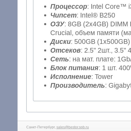
Процессор
: Intel Core™ 
Чипсет
: Intel® B250
ОЗУ
: 8GB (2x4GB) DIMM DDR4 (частота шины 2400MHz)
Crucial, объем памяти (м
Диски
: 500GB (1x500GB) 
Отсеков
: 2.5" 2шт., 3.5" 
Сеть
: на мат. плате: 1Gb
Блок питания
: 1 шт. 40
Исполнение
: Tower
Производитель
: Gigaby
Санкт-Петербург,
sales@bestor.spb.ru