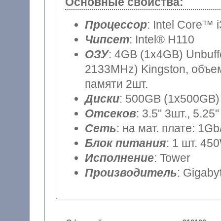
Основные свойства:
Процессор
: Intel Core™ 
Чипсет
: Intel® H110
ОЗУ
: 4GB (1x4GB) Unbuf
2133MHz) Kingston, объем
памяти 2шт.
Диски
: 500GB (1x500GB) 
Отсеков
: 3.5" 3шт., 5.25"
Сеть
: на мат. плате: 1Gb
Блок питания
: 1 шт. 45
Исполнение
: Tower
Производитель
: Gigaby