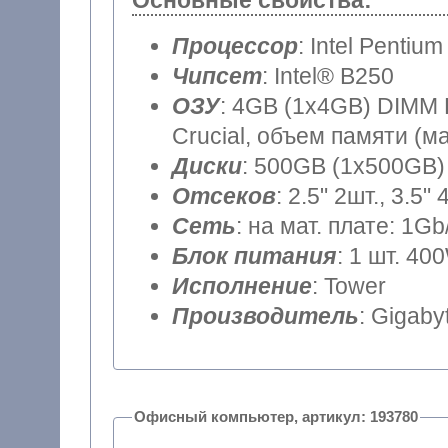
Основные свойства:
Процессор
: Intel Pentiu
Чипсет
: Intel® B250
ОЗУ
: 4GB (1x4GB) DIMM DDR4 (частота шины 2400MHz)
Crucial, объем памяти (м
Диски
: 500GB (1x500GB) 
Отсеков
: 2.5" 2шт., 3.5" 
Сеть
: на мат. плате: 1Gb
Блок питания
: 1 шт. 40
Исполнение
: Tower
Производитель
: Gigaby
Офисный компьютер, артикул: 193780