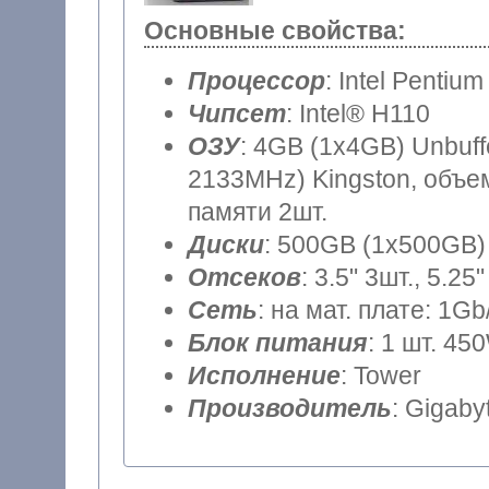
Основные свойства:
Процессор
: Intel Pentiu
Чипсет
: Intel® H110
ОЗУ
: 4GB (1x4GB) Unbuf
2133MHz) Kingston, объем
памяти 2шт.
Диски
: 500GB (1x500GB) 
Отсеков
: 3.5" 3шт., 5.25"
Сеть
: на мат. плате: 1Gb
Блок питания
: 1 шт. 45
Исполнение
: Tower
Производитель
: Gigaby