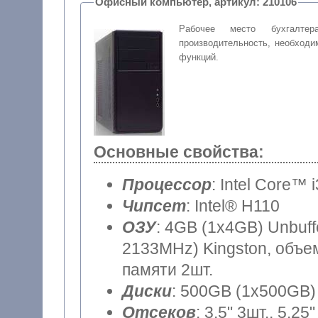
Офисный компьютер, артикул: 210106
Рабочее место бухгалтер
производительность, необход
функций.
Основные свойства:
Процессор
: Intel Core™ 
Чипсет
: Intel® H110
ОЗУ
: 4GB (1x4GB) Unbuf
2133MHz) Kingston, объем
памяти 2шт.
Диски
: 500GB (1x500GB) 
Отсеков
: 3.5" 3шт., 5.25"