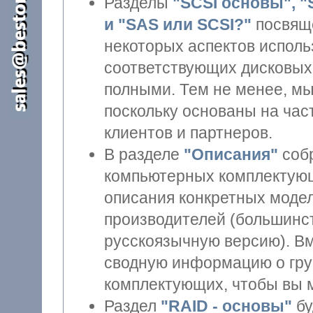
Разделы
"SCSI основы", 
и "SAS или SCSI?"
посвящены описанию
некоторых аспектов испол
соответствующих дисковых
полными. Тем не менее, мы надеем
поскольку основаны на ча
клиентов и партнеров.
В разделе
"Описания"
собр
компьютерных комплектующих. Он не содержит де
описания конкретных моделей,
производителей (большинст
русскоязычную версию). Вместо этого, мы постарались дать
сводную информацию о гру
комплектующих, чтобы вы м
Раздел
"RAID - основы"
бу