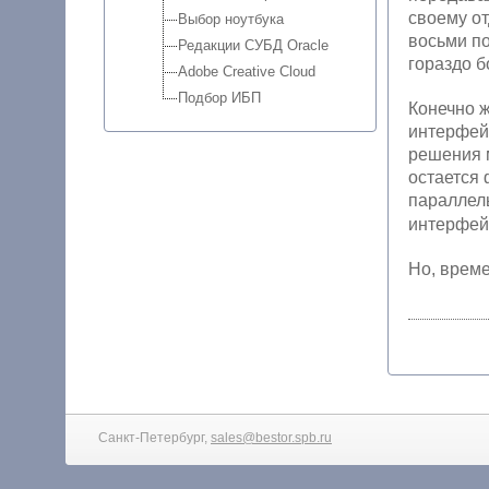
своему о
Выбор ноутбука
восьми по
Редакции СУБД Oracle
гораздо б
Adobe Creative Cloud
Подбор ИБП
Конечно ж
интерфей
решения м
остается 
паралле
интерфей
Но, време
Санкт-Петербург,
sales@bestor.spb.ru