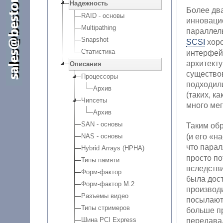
Надежность
Более дв
RAID - основы
инноваци
Multipathing
паралле
Snapshot
SCSI
хоро
Статистика
интерфей
архитекту
Описания
существо
Процессоры
подходил
Архив
(таких, к
Чипсеты
много ме
Архив
SAN - основы
Таким об
(и его «н
NAS - основы
что пара
Hybrid Arrays (HPHA)
просто по
Типы памяти
вследств
Форм-фактор
была дост
Форм-фактор M.2
производи
Разъемы видео
посылаютс
Типы стримеров
больше пр
Шина PCI Express
передава