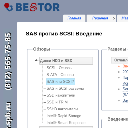
Главная
Решения
Маг
SAS против SCSI: Введение
Обзоры
Разделы
Оглавл
Диски HDD и SSD
Вв
SCSI - Основы
20
S-ATA - Основы
Па
SAS или SCSI?
Ис
SAS и SCSI разъемы
Ser
(S
SSD накопители
За
SSD и TRIM
SSHD накопители
Intel® Rapid Storage
Введение
Intel® Smart Response